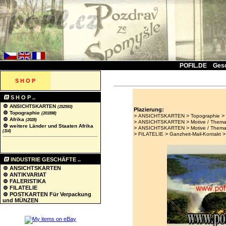
POFIL.DE
Ges
S H O P
S H O P ..
ANSICHTSKARTEN
(252593)
Plazierung:
Topographie
(201898)
>
>
ANSICHTSKARTEN
Topographie
Afrika
(2028)
>
>
ANSICHTSKARTEN
Motive / Thema
weitere Länder und Staaten Afrika
>
>
ANSICHTSKARTEN
Motive / Thema
(114)
>
>
FILATELIE
Ganzheit-Mail-Kontakt
INDUSTRIE GESCHÄFTE ..
ANSICHTSKARTEN
ANTIKVARIAT
FALERISTIKA
FILATELIE
POSTKARTEN Für Verpackung
und MÜNZEN