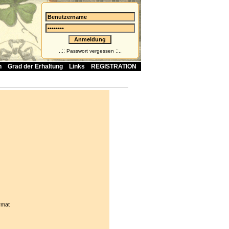
..::
::..
Passwort vergessen
n
Grad der Erhaltung
Links
REGISTRATION
rmat