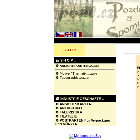
S H O P
S H O P ..
ANSICHTSKARTEN
(252405)
P
>
Motive / Thematik
(198257)
>
Topographie
(201713)
>
>
>
INDUSTRIE GESCHÄFTE ..
ANSICHTSKARTEN
ANTIKVARIAT
FALERISTIKA
FILATELIE
POSTKARTEN Für Verpackung
und MÜNZEN