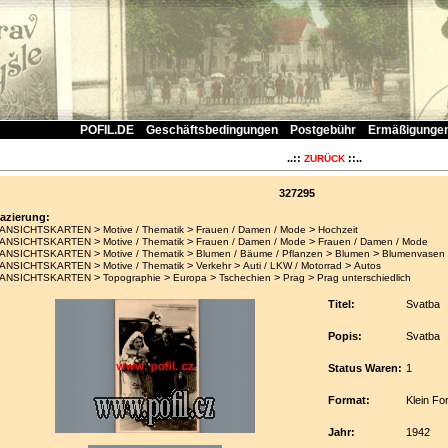
POFIL.DE
Geschäftsbedingungen
Postgebühr
Ermäßigunge
..::
::..
ZURÜCK
327295
lazierung:
>
>
>
ANSICHTSKARTEN
Motive / Thematik
Frauen / Damen / Mode
Hochzeit
>
>
>
ANSICHTSKARTEN
Motive / Thematik
Frauen / Damen / Mode
Frauen / Damen / Mode
>
>
>
>
ANSICHTSKARTEN
Motive / Thematik
Blumen / Bäume / Pflanzen
Blumen
Blumenvasen
>
>
>
>
ANSICHTSKARTEN
Motive / Thematik
Verkehr
Auti / LKW / Motorrad
Autos
>
>
>
>
>
ANSICHTSKARTEN
Topographie
Europa
Tschechien
Prag
Prag unterschiedlich
Titel:
Svatba
Popis:
Svatba
Status Waren:
1
Format:
Klein Fo
Jahr:
1942