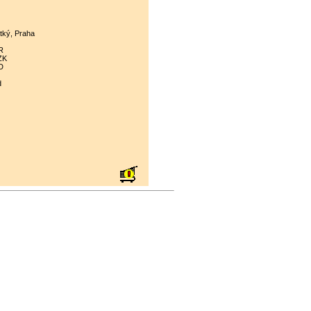
tký, Praha
R
ZK
D
d