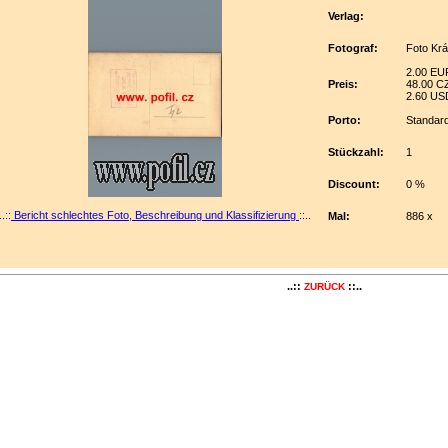
Verlag:
Fotograf:
Foto Krá
2.00 EU
Preis:
48.00 C
2.60 US
Porto:
Standar
Stückzahl:
1
Discount:
0 %
..::
Bericht schlechtes Foto, Beschreibung und Klassifizierung
::..
Mal:
886 x
..::
::..
ZURÜCK