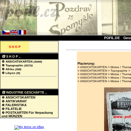
POFIL.DE
Ges
S H O P
S H O P ..
ANSICHTSKARTEN
(252405)
Plazierung:
Topographie
(201713)
>
>
ANSICHTSKARTEN
Motive / Thema
Afrika
(2028)
>
>
ANSICHTSKARTEN
Topographie
Libyen
(55)
>
>
ANSICHTSKARTEN
Motive / Thema
>
>
ANSICHTSKARTEN
Motive / Thema
>
>
ANSICHTSKARTEN
Motive / Thema
INDUSTRIE GESCHÄFTE ..
ANSICHTSKARTEN
ANTIKVARIAT
FALERISTIKA
FILATELIE
POSTKARTEN Für Verpackung
und MÜNZEN