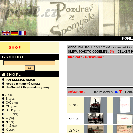
POFIL
S H O P
ODDĚLENÍ:
POHLEDNICE
-
Motiv / tématické
-
SLEVA TOHOTO ODDĚLENÍ:
0%
CELKEM P
VYHLEDAT ..
Umělecké / Reprodukce:
S H O P ..
POHLEDNICE
(252405)
Motiv / tématické
(198257)
Umělecké / Reprodukce
(38816)
Seřadit dle:
Datum vložení
| Cen
A
(926)
B
(1701)
C-Č
(705)
327032
CH
(184)
D - Ď
(717)
E- F
(858)
G
(543)
327120
H
(892)
I - J
(659)
K
(2964)
327467