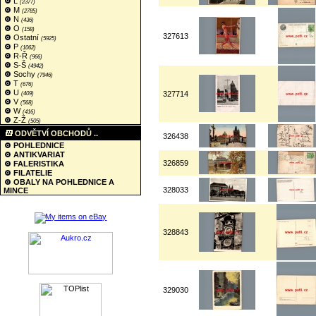
L
(2377)
M
(2785)
N
(436)
O
(158)
327613
Ostatní
(5925)
P
(1062)
R-Ř
(966)
S-Š
(4942)
Sochy
(7946)
T
(676)
U
327714
(409)
V
(568)
W
(416)
Z-Ž
(505)
ODVĚTVÍ OBCHODŮ ..
326438
POHLEDNICE
ANTIKVARIAT
326859
FALERISTIKA
FILATELIE
OBALY NA POHLEDNICE A
328033
MINCE
328843
329030