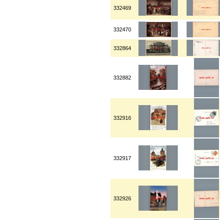
332469
332470
332864
332882
332916
332917
332926