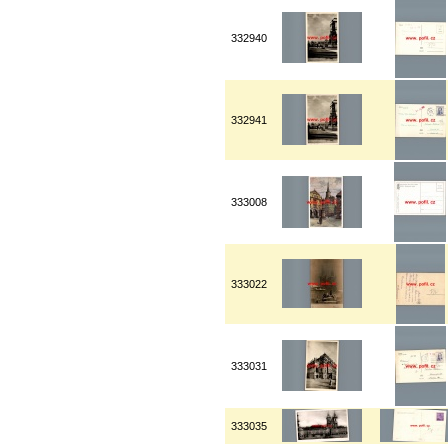
332940
332941
333008
333022
333031
333035