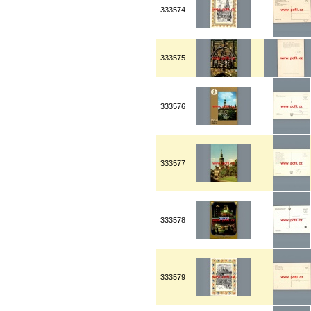
333574
333575
333576
333577
333578
333579