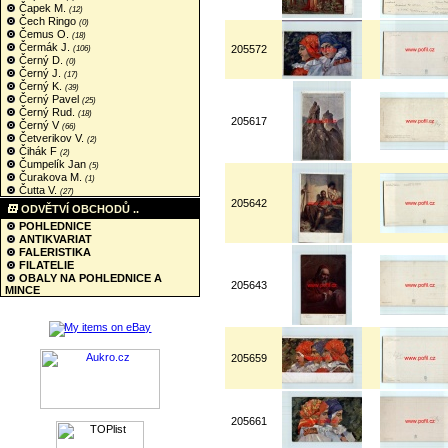
Čapek M.
(12)
Čech Ringo
(0)
Čemus O.
(18)
Čermák J.
205572
(106)
Černý D.
(0)
Černý J.
(17)
Černý K.
(39)
Černý Pavel
(25)
Černý Rud.
(18)
205617
Černý V
(66)
Četverikov V.
(2)
Čihák F
(2)
Čumpelík Jan
(5)
Čurakova M.
(1)
Čutta V.
(27)
205642
ODVĚTVÍ OBCHODŮ ..
POHLEDNICE
ANTIKVARIAT
FALERISTIKA
FILATELIE
OBALY NA POHLEDNICE A
205643
MINCE
205659
205661