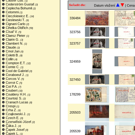
Causer Lud.
(1)
Cederström Gustaf
(3)
Seřadit dle:
Datum vložení
| Cen
Ceplecha Bohumil
(2)
Cetommi
(1)
Cieczkiewicz E.
(14)
336484
Cieslewski T.
(6)
Cignani Carlo
(2)
Cihelka Oldřich
(59)
Císař V.
323756
(5)
Claesz Pieter
(1)
Clairin G.
(3)
Clambert N.
323757
(1)
Claude
(3)
Cmol Jan
(0)
Coletti B.
(8)
Collin
(4)
324959
Compton E.T.
(12)
Comte C.
(1)
Cool de Gabriel
(0)
Coraboeuf J.
(1)
Corcos V.
(5)
327450
Corrot C
(5)
Cot P.A.
(7)
Coubert
(10)
Couldery H.H.
178299
(1)
Courtoiz S.
(2)
Cranach Lucas
(8)
Crespi
(1)
Crha Z.
(6)
205503
Czajkowski J.
(1)
Czech E.
(0)
Czerwiňski Józef
(2)
Čáka J.
(4)
Čapek Josef
(8)
205539
Čapek L.
(1)