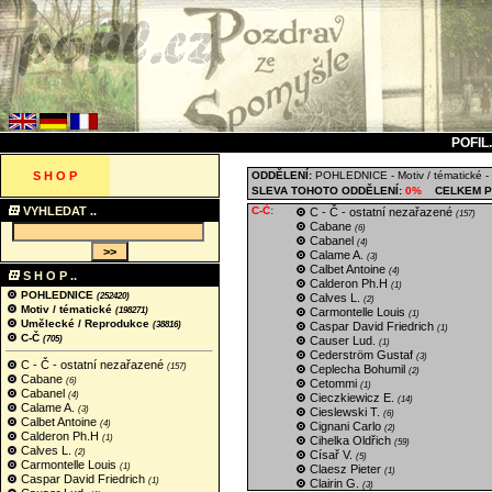
POFIL
S H O P
ODDĚLENÍ:
POHLEDNICE
-
Motiv / tématické
-
SLEVA TOHOTO ODDĚLENÍ:
0%
CELKEM P
VYHLEDAT ..
C-Č:
C - Č - ostatní nezařazené
(157)
Cabane
(6)
Cabanel
(4)
Calame A.
(3)
Calbet Antoine
(4)
S H O P ..
Calderon Ph.H
(1)
POHLEDNICE
(252420)
Calves L.
(2)
Motiv / tématické
(198271)
Carmontelle Louis
(1)
Umělecké / Reprodukce
(38816)
Caspar David Friedrich
(1)
C-Č
(705)
Causer Lud.
(1)
Cederström Gustaf
(3)
C - Č - ostatní nezařazené
(157)
Ceplecha Bohumil
(2)
Cabane
(6)
Cetommi
(1)
Cabanel
(4)
Cieczkiewicz E.
(14)
Calame A.
(3)
Cieslewski T.
(6)
Calbet Antoine
(4)
Cignani Carlo
(2)
Calderon Ph.H
(1)
Cihelka Oldřich
(59)
Calves L.
(2)
Císař V.
(5)
Carmontelle Louis
(1)
Claesz Pieter
(1)
Caspar David Friedrich
(1)
Clairin G.
(3)