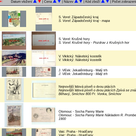
e:
Datum vložení
| Cena
| Název
| Kód zboží
| Počet zobrazen
S. Vorel: Západočeský kraj
S. Vorel: Západočeský kraj - mapa
S. Vorel: Krušné hory
S. Vorel: Krušné hory - Pozdrav z Krušných hor
V. Viklický: Nákelský kostelík
V. Viklický: Nákelský kostelík
J. Vlček: Jekatěrinburg - Malý trh
J. Vlček: Jekatěrinburg - Malý trh
Nejnovější lidová píseň o dvou ptácích
Nejnovější lidová píseň o dvou ptácích Zpívá se zn
Běhavý, Smíchov 800 Fr. Vonka, Smíchov
Olomouc - Socha Panny Marie
Olomouc - Socha Panny Marie Nákladem R. Prombe
1900
Vaic: Praha - Hradčany
Vaic: Praha - Hradčany