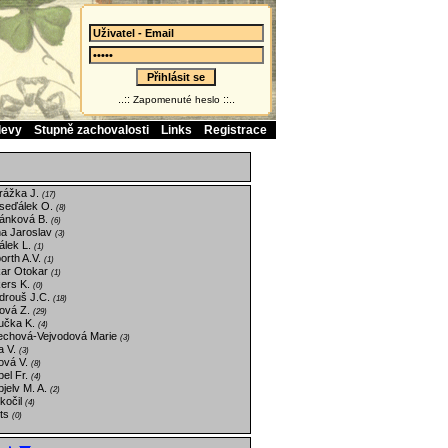
..::
::..
Zapomenuté heslo
levy
Stupně zachovalosti
Links
Registrace
rážka J.
(17)
seďálek O.
(8)
ánková B.
(6)
a Jaroslav
(3)
álek L.
(1)
orth A.V.
(1)
kar Otokar
(1)
ers K.
(0)
drouš J.C.
(18)
ová Z.
(29)
učka K.
(4)
echová-Vejvodová Marie
(3)
a V.
(3)
ová V.
(8)
el Fr.
(4)
jelv M. A.
(2)
kočil
(4)
ts
(0)