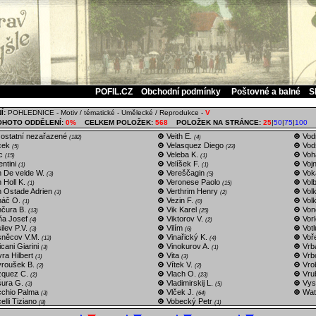
POFIL.CZ
Obchodní podmínky
Poštovné a balné
S
Í:
POHLEDNICE
-
Motiv / tématické
-
Umělecké / Reprodukce
-
V
OHOTO ODDĚLENÍ:
0%
CELKEM POLOŽEK:
568
POLOŽEK NA STRÁNCE:
25
|
50
|
75
|
100
 ostatní nezařazené
Veith E.
Vod
(182)
(4)
cek
Velasquez Diego
Vod
(5)
(23)
ic
Veleba K.
Voh
(15)
(1)
entini
Velíšek F.
Vojn
(1)
(1)
 De velde W.
Vereščagin
Vok
(3)
(5)
 Holl K.
Veronese Paolo
Volb
(1)
(15)
 Ostade Adrien
Verthrim Henry
Vol
(3)
(2)
náč O.
Vezin F.
Volk
(1)
(0)
čura B.
Vik Karel
Von
(13)
(25)
a Josef
Viktorov V.
Vorl
(4)
(2)
ilev P.V.
Vilím
Votl
(3)
(6)
něcov V.M.
Vinařický K.
Voř
(13)
(4)
icani Giarini
Vinokurov A.
Vrb
(3)
(1)
ra Hilbert
Vita
Vrb
(1)
(3)
roušek B.
Vítek V.
Vrob
(2)
(2)
quez C.
Vlach O.
Vrub
(2)
(23)
ura G.
Vladimirskij L.
Vys
(3)
(5)
chio Palma
Vlček J.
Wat
(3)
(64)
elli Tiziano
Vobecký Petr
(8)
(1)