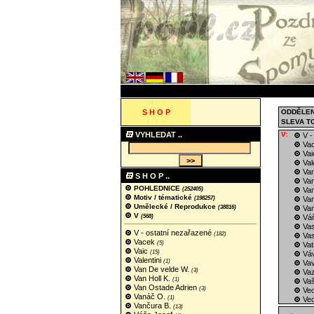
S H O P
ODDĚLEN
SLEVA T
VYHLEDAT ..
V:
V -
Va
Va
Val
Van
S H O P ..
Van
POHLEDNICE
(252405)
Van
Motiv / tématické
(198257)
Va
Umělecké / Reprodukce
(38816)
Van
V
(568)
Váň
Vas
V - ostatní nezařazené
(182)
Vas
Vacek
(5)
Vat
Vaic
(15)
Váv
Valentini
(1)
Vav
Van De velde W.
(3)
Vaz
Van Holl K.
(1)
Vaš
Van Ostade Adrien
(3)
Vec
Vanáč O.
(1)
Vec
Vančura B.
(13)