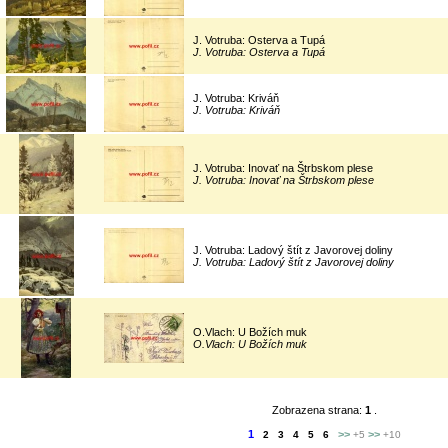
J. Votruba: Osterva a Tupá
J. Votruba: Osterva a Tupá
J. Votruba: Kriváň
J. Votruba: Kriváň
J. Votruba: Inovať na Štrbskom plese
J. Votruba: Inovať na Štrbskom plese
J. Votruba: Ladový štít z Javorovej doliny
J. Votruba: Ladový štít z Javorovej doliny
O.Vlach: U Božích muk
O.Vlach: U Božích muk
Zobrazena strana:
1
.
1
>>
>>
2
3
4
5
6
+5
+10