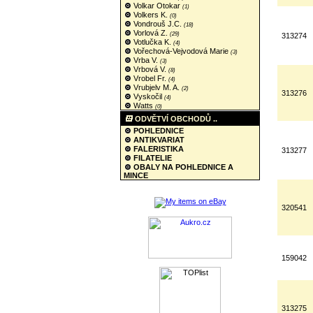
Volkar Otokar
(1)
Volkers K.
(0)
Vondrouš J.C.
(18)
Vorlová Z.
(29)
313274
Votlučka K.
(4)
Vořechová-Vejvodová Marie
(3)
Vrba V.
(3)
Vrbová V.
(8)
Vrobel Fr.
(4)
Vrubjelv M. A.
(2)
313276
Vyskočil
(4)
Watts
(0)
ODVĚTVÍ OBCHODŮ ..
POHLEDNICE
ANTIKVARIAT
FALERISTIKA
313277
FILATELIE
OBALY NA POHLEDNICE A
MINCE
320541
159042
313275