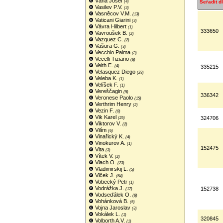
Váňa Josef
(4)
Seřadit dl
Vasilev P.V.
(3)
Vasněcov V.M.
(13)
Vaticani Giarini
(3)
Vávra Hilbert
(1)
333650
Vavroušek B.
(2)
Vazquez C.
(2)
Vašura G.
(3)
Vecchio Palma
(3)
Vecelli Tiziano
(8)
Veith E.
(4)
335215
Velasquez Diego
(23)
Veleba K.
(1)
Velíšek F.
(1)
Vereščagin
(5)
336342
Veronese Paolo
(15)
Verthrim Henry
(2)
Vezin F.
(0)
Vik Karel
324706
(25)
Viktorov V.
(2)
Vilím
(6)
Vinařický K.
(4)
Vinokurov A.
(1)
152475
Vita
(3)
Vítek V.
(2)
Vlach O.
(23)
Vladimirskij L.
(5)
Vlček J.
(64)
Vobecký Petr
(1)
Vodrážka J.
152738
(17)
Vodseďálek O.
(8)
Vohánková B.
(6)
Vojna Jaroslav
(3)
Vokálek L.
(1)
320845
Volborth A.V.
(1)