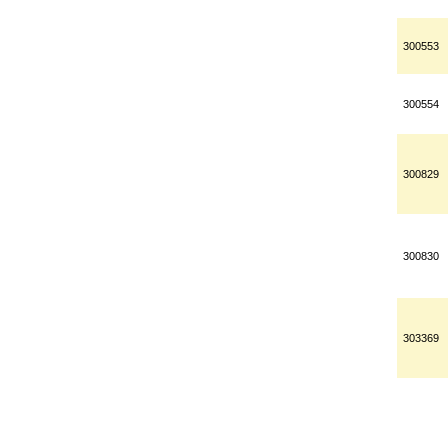
300553
300554
300829
300830
303369