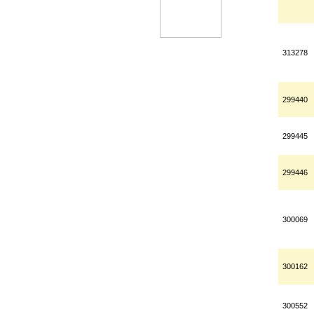
313278
299440
299445
299446
300069
300162
300552