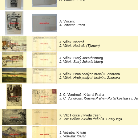
A. Vincent
A. Vincent - Paris
J. Vlček: Nádraží
J. Vlček: Nádraží (Tjumen)
J. Vlček: Starý Jekatěrinburg
J. Vlček: Starý Jekatěrinburg
J. Vlček: Hrob padlých hrdinů u Zborova
J. Vlček: Hrob padlých hrdinů u Zborova
J. C. Vondrouš: Krásná Praha
J. C. Vondrouš: Krásná Praha - Portál kostela sv. J
K. Vik: Hořice v květu třešní
K. Vik: Hořice v květu třešní s "Cesty legií"
J. Votruba: Kriváň
J. Votruba: Kriváň