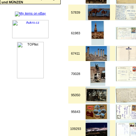
und MÜNZEN
57839
61983
67411
70028
95050
95643
109293