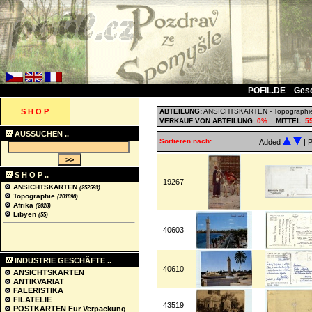
POFIL.DE
Ges
S H O P
ABTEILUNG:
ANSICHTSKARTEN
-
Topographi
VERKAUF VON ABTEILUNG:
0%
MITTEL:
5
AUSSUCHEN ..
Sortieren nach:
Added
| 
S H O P ..
19267
ANSICHTSKARTEN
(252593)
Topographie
(201898)
Afrika
(2028)
Libyen
(55)
40603
INDUSTRIE GESCHÄFTE ..
40610
ANSICHTSKARTEN
ANTIKVARIAT
FALERISTIKA
FILATELIE
43519
POSTKARTEN Für Verpackung