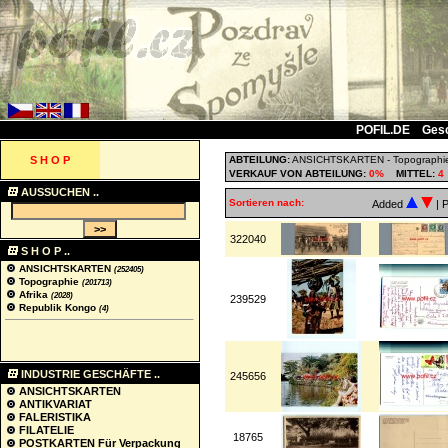
POFIL.DE
Ges
S H O P
ABTEILUNG:
ANSICHTSKARTEN
-
Topographi
VERKAUF VON ABTEILUNG:
0%
MITTEL:
4
AUSSUCHEN ..
Sortieren nach:
Added
| 
322040
S H O P ..
ANSICHTSKARTEN
(252405)
Topographie
(201713)
Afrika
(2028)
239529
Republik Kongo
(4)
INDUSTRIE GESCHÄFTE ..
245656
ANSICHTSKARTEN
ANTIKVARIAT
FALERISTIKA
FILATELIE
18765
POSTKARTEN Für Verpackung