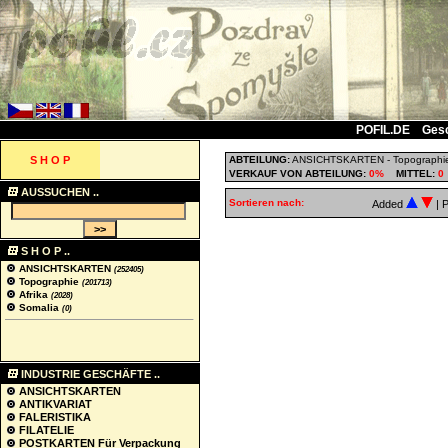
POFIL.DE
Ges
S H O P
ABTEILUNG:
ANSICHTSKARTEN
-
Topographi
VERKAUF VON ABTEILUNG:
0%
MITTEL:
0
AUSSUCHEN ..
Sortieren nach:
Added
| 
S H O P ..
ANSICHTSKARTEN
(252405)
Topographie
(201713)
Afrika
(2028)
Somalia
(0)
INDUSTRIE GESCHÄFTE ..
ANSICHTSKARTEN
ANTIKVARIAT
FALERISTIKA
FILATELIE
POSTKARTEN Für Verpackung