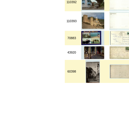
110392
110393
70883
43920
60398