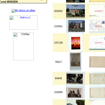
und MÜNZEN
263932
215561
237138
76617
94949
102969