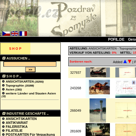
POFIL.DE
Ges
S H O P
ABTEILUNG:
ANSICHTSKARTEN
-
Topographi
VERKAUF VON ABTEILUNG:
0%
MITTEL:
1
AUSSUCHEN ..
Sortieren nach:
Added
| 
327937
S H O P ..
ANSICHTSKARTEN
(252593)
Topographie
(201898)
243268
Asien
(2363)
weitere Länder und Staaten Asien
(15)
266049
INDUSTRIE GESCHÄFTE ..
ANSICHTSKARTEN
ANTIKVARIAT
FALERISTIKA
FILATELIE
281609
POSTKARTEN Für Verpackung