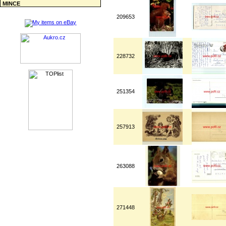
MINCE
209653
228732
251354
257913
263088
271448