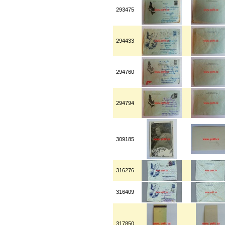
293475
294433
294760
294794
309185
316276
316409
317850