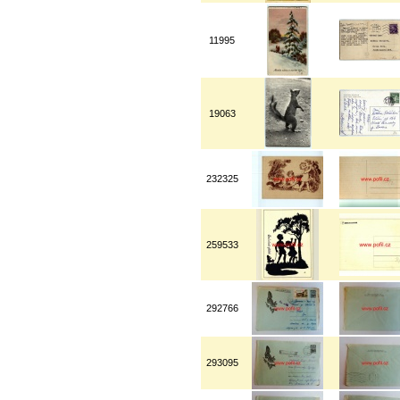
11995
19063
232325
259533
292766
293095