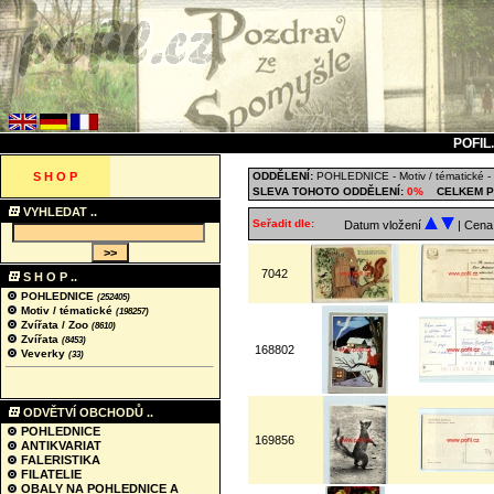
POFIL
S H O P
ODDĚLENÍ:
POHLEDNICE
-
Motiv / tématické
-
SLEVA TOHOTO ODDĚLENÍ:
0%
CELKEM P
VYHLEDAT ..
Seřadit dle:
Datum vložení
| Cen
7042
S H O P ..
POHLEDNICE
(252405)
Motiv / tématické
(198257)
Zvířata / Zoo
(8610)
Zvířata
(8453)
168802
Veverky
(33)
ODVĚTVÍ OBCHODŮ ..
POHLEDNICE
169856
ANTIKVARIAT
FALERISTIKA
FILATELIE
OBALY NA POHLEDNICE A