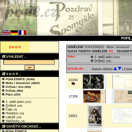
POFIL
S H O P
ODDĚLENÍ:
POHLEDNICE
-
Motiv / tématické
-
SLEVA TOHOTO ODDĚLENÍ:
0%
CELKEM P
VYHLEDAT ..
Ptáci:
1- další ptáci
(1027)
Drůbež
(645)
Seřadit dle:
Datum vložení
| Cen
S H O P ..
POHLEDNICE
(252405)
21044
Motiv / tématické
(198257)
Zvířata / Zoo
(8610)
Zvířata
(8453)
Ptáci
(2070)
17339
1- další ptáci
(1027)
Drůbež
(645)
Čápi
(78)
Holubice
(109)
29051
Labutě
(183)
Vlaštovky
(34)
ODVĚTVÍ OBCHODŮ ..
POHLEDNICE