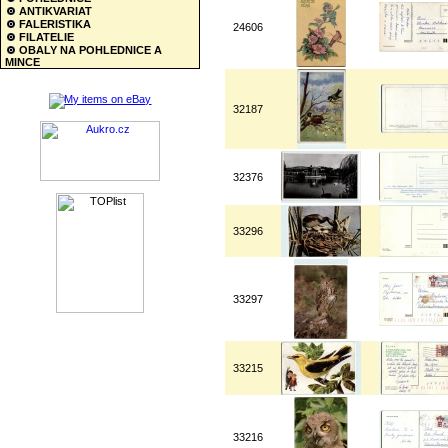
ANTIKVARIAT
FALERISTIKA
24606
FILATELIE
OBALY NA POHLEDNICE A
MINCE
32187
32376
33296
33297
33215
33216