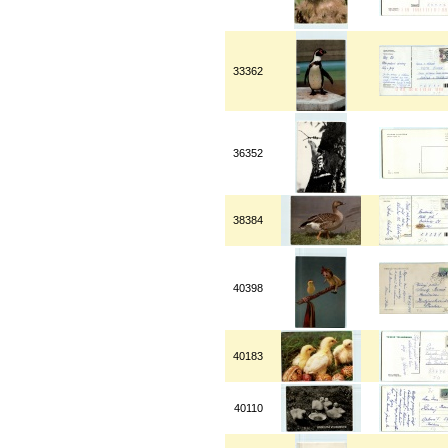
33362
36352
38384
40398
40183
40110