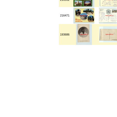
216471
193686