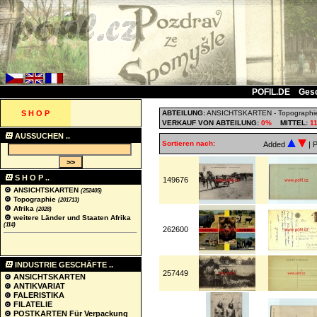
POFIL.DE
Ges
S H O P
ABTEILUNG:
ANSICHTSKARTEN
-
Topographi
VERKAUF VON ABTEILUNG:
0%
MITTEL:
1
AUSSUCHEN ..
Sortieren nach:
Added
| 
S H O P ..
149676
ANSICHTSKARTEN
(252405)
Topographie
(201713)
Afrika
(2028)
weitere Länder und Staaten Afrika
(114)
262600
INDUSTRIE GESCHÄFTE ..
257449
ANSICHTSKARTEN
ANTIKVARIAT
FALERISTIKA
FILATELIE
POSTKARTEN Für Verpackung