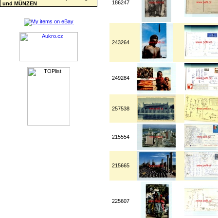
186247
und MÜNZEN
243264
249284
257538
215554
215665
225607