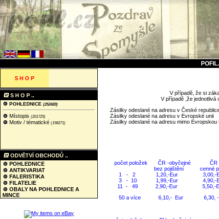
POFIL
S H O P
V případě, že si záka
S H O P ..
V případě ,že jednotlivá
POHLEDNICE
(252420)
Zásilky odeslané na adresu v České repu
Místopis
Zásilky odeslané na adresu v Evropské 
(201725)
Zásilky odeslané na adresu mimo Evropsko
Motiv / tématické
(198271)
ODVĚTVÍ OBCHODŮ ..
počet položek ČR -obyče
POHLEDNICE
bez pojištění cenné psa
ANTIKVARIAT
1 - 2 1,20,-Eur 3,00,-Eu
FALERISTIKA
3 - 10 1,99,-Eur 4,90,-Eu
FILATELIE
11 - 49 2,90,-Eur 5,50,-Eu
OBALY NA POHLEDNICE A
MINCE
50 a více 6,10,- Eur 6,30, -E