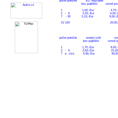
počet položek EU -obyčejn
bez pojištění cenné psaní,pln
1 1,60,-Eur 4,70,
2 - 6 3,20,-Eur 6,00,
7 - 30 5,10,-Eur 9,00,-
31-100 20,00,-E
počet položek ostatní svět osta
bez pojištění cenné psaní,pl
1 1,70,-Eur 8,00,-
2 - 6 3,50,-Eur 15,20,
7 a více 5,90,-Eur 40,00