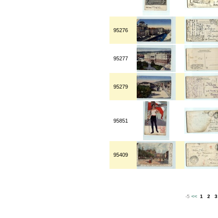
95276
95277
95279
95851
95409
<<
-5
1
2
3