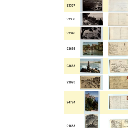
93337
93338
93340
93665
93668
93893
94724
94683