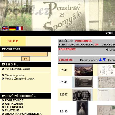
POFIL
S H O P
ODDĚLENÍ:
-
POHLEDNICE
SLEVA TOHOTO ODDĚLENÍ:
0%
CELKEM P
VYHLEDAT ..
POHLEDNICE:
Míst
Seřadit dle:
Datum vložení
| Cen
S H O P ..
POHLEDNICE
(252405)
92641
Místopis
(201713)
Motiv / tématické
(198257)
92341
92347
ODVĚTVÍ OBCHODŮ ..
POHLEDNICE
ANTIKVARIAT
FALERISTIKA
FILATELIE
92493
OBALY NA POHLEDNICE A