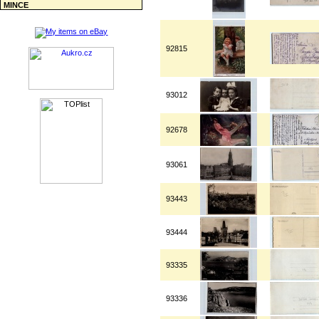
MINCE
92815
93012
92678
93061
93443
93444
93335
93336